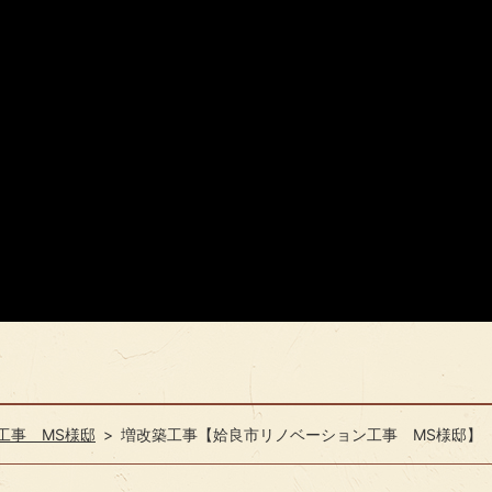
工事 MS様邸
増改築工事【姶良市リノベーション工事 MS様邸】