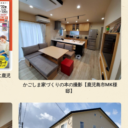
」に鹿児
かごしま家づくりの本の撮影【鹿児島市MK様
邸】