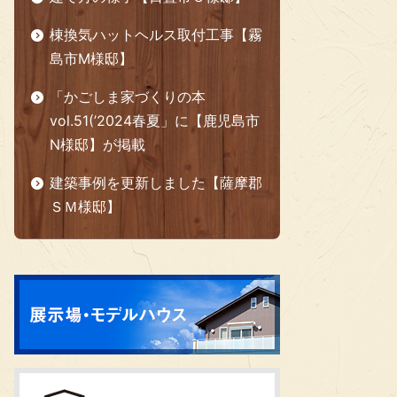
棟換気ハットヘルス取付工事【霧
島市M様邸】
「かごしま家づくりの本
vol.51(’2024春夏」に【鹿児島市
N様邸】が掲載
建築事例を更新しました【薩摩郡
ＳＭ様邸】