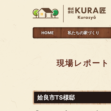
HOME
私たちの家づくり
現場レポート
姶良市TS様邸