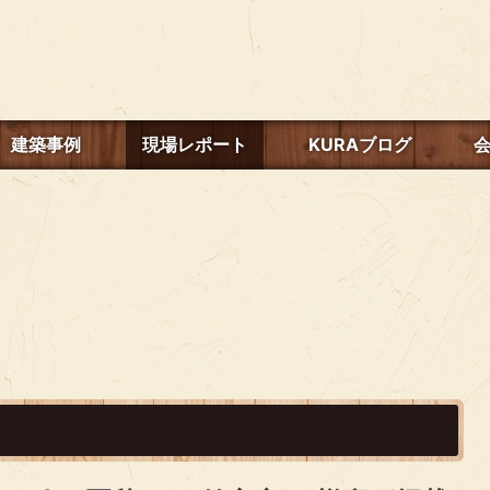
建築事例
現場レポート
KURAブログ