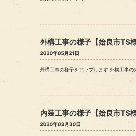
外構工事の様子【姶良市TS
2020年05月21日
外構工事の様子をアップします 外構工事の
内装工事の様子【姶良市TS
2020年03月30日