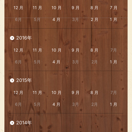
12 月
11 月
10 月
9 月
8 月
7 月
6月
5月
4 月
3月
2 月
1 月
2016年
12 月
11 月
10 月
9 月
8 月
7月
6月
5月
4 月
3月
2月
1 月
2015年
12 月
11 月
10 月
9 月
8 月
7月
6月
5月
4 月
3月
2月
1 月
2014年