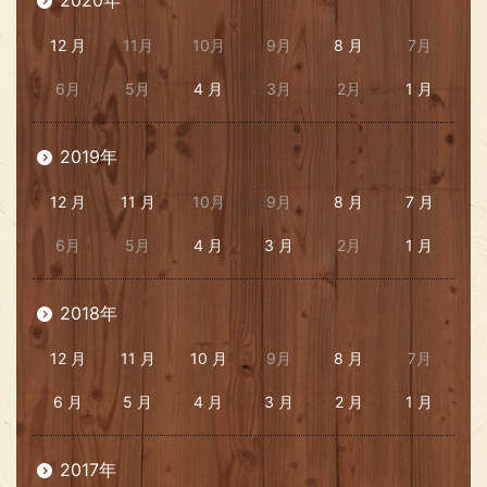
12 月
11月
10月
9月
8 月
7月
6月
5月
4 月
3月
2月
1 月
2019年
12 月
11 月
10月
9月
8 月
7 月
6月
5月
4 月
3 月
2月
1 月
2018年
12 月
11 月
10 月
9月
8 月
7月
6 月
5 月
4 月
3 月
2 月
1 月
2017年