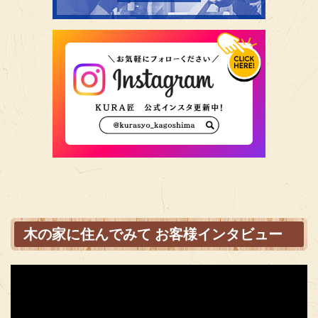
木の家に住んでみて お客様インタビュー