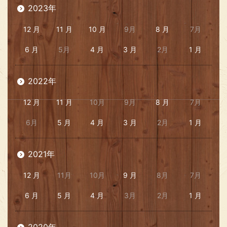
2023年
12 月
11 月
10 月
9月
8 月
7月
6 月
5月
4 月
3 月
2月
1 月
2022年
12 月
11 月
10月
9月
8 月
7月
6月
5 月
4 月
3 月
2月
1 月
2021年
12 月
11月
10月
9 月
8月
7月
6 月
5 月
4 月
3月
2月
1 月
2020年