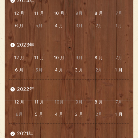
2024年
12 月
11 月
10 月
9月
8 月
7月
6 月
5月
4 月
3月
2月
1月
2023年
12 月
11 月
10 月
9月
8 月
7月
6 月
5月
4 月
3 月
2月
1 月
2022年
12 月
11 月
10月
9月
8 月
7月
6月
5 月
4 月
3 月
2月
1 月
2021年