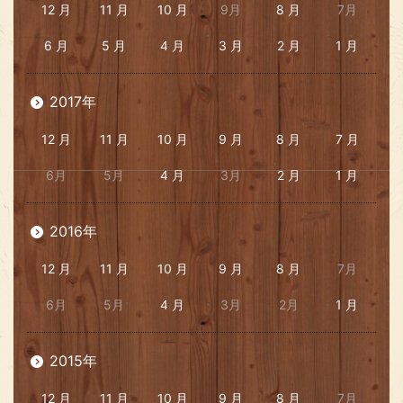
12 月
11 月
10 月
9月
8 月
7月
6 月
5 月
4 月
3 月
2 月
1 月
2017年
12 月
11 月
10 月
9 月
8 月
7 月
6月
5月
4 月
3月
2 月
1 月
2016年
12 月
11 月
10 月
9 月
8 月
7月
6月
5月
4 月
3月
2月
1 月
2015年
12 月
11 月
10 月
9 月
8 月
7月