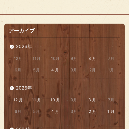
アーカイブ
2026年
12月
11月
10月
9月
8 月
7月
6月
5月
4 月
3月
2月
1月
2025年
12 月
11 月
10 月
9月
8 月
7月
6月
5月
4 月
3月
2 月
1 月