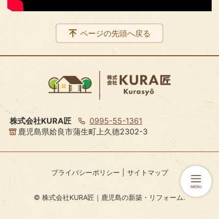
ページの先頭へ戻る
株式会社KURA匠
0995-55-1361
鹿児島県姶良市蒲生町上久徳2302-3
プライバシーポリシー
サイトマップ
© 株式会社KURA匠｜鹿児島の新築・リフォーム.