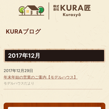
KURAブログ
2017年12月
2017年12月29日
年末年始の営業のご案内【モデルハウス】
モデルハウスだより