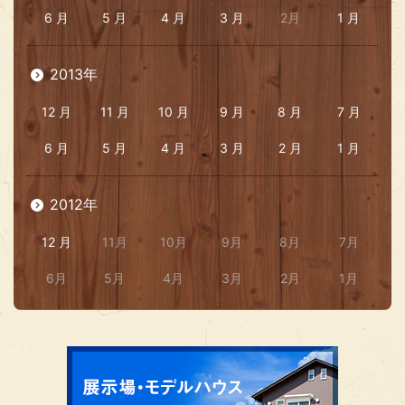
6 月
5 月
4 月
3 月
2月
1 月
2013年
12 月
11 月
10 月
9 月
8 月
7 月
6 月
5 月
4 月
3 月
2 月
1 月
2012年
12 月
11月
10月
9月
8月
7月
6月
5月
4月
3月
2月
1月