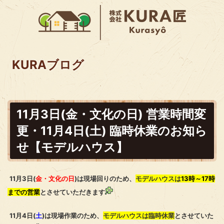
KURAブログ
11月3日(金・文化の日) 営業時間変
更・11月4日(土) 臨時休業のお知ら
せ【モデルハウス】
11月3日(
金・文化の日
)は現場回りのため、
モデルハウスは
13時～17時
までの営業
とさせていただきます
11月4日(
土
)は現場作業のため、
モデルハウスは臨時休業
とさせていた