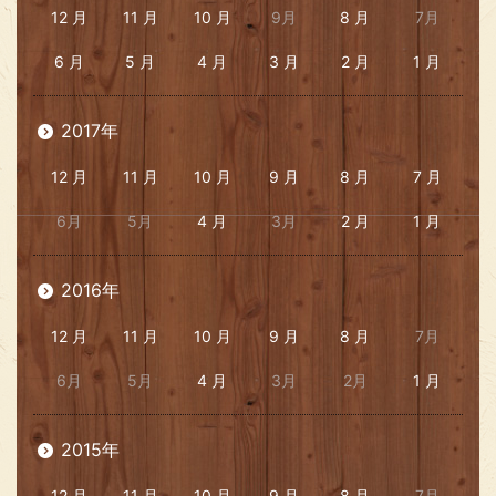
12 月
11 月
10 月
9月
8 月
7月
6 月
5 月
4 月
3 月
2 月
1 月
2017年
12 月
11 月
10 月
9 月
8 月
7 月
6月
5月
4 月
3月
2 月
1 月
2016年
12 月
11 月
10 月
9 月
8 月
7月
6月
5月
4 月
3月
2月
1 月
2015年
12 月
11 月
10 月
9 月
8 月
7月