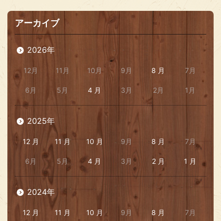
アーカイブ
2026年
12月
11月
10月
9月
8 月
7月
6月
5月
4 月
3月
2月
1月
2025年
12 月
11 月
10 月
9月
8 月
7月
6月
5月
4 月
3月
2 月
1 月
2024年
12 月
11 月
10 月
9月
8 月
7月