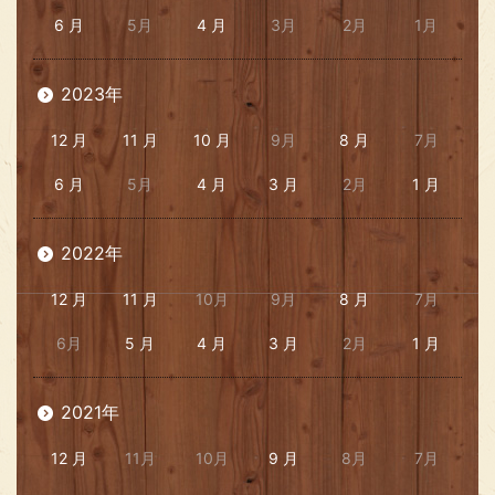
6 月
5月
4 月
3月
2月
1月
2023年
12 月
11 月
10 月
9月
8 月
7月
6 月
5月
4 月
3 月
2月
1 月
2022年
12 月
11 月
10月
9月
8 月
7月
6月
5 月
4 月
3 月
2月
1 月
2021年
12 月
11月
10月
9 月
8月
7月