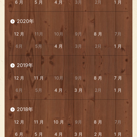
6 月
5 月
4 月
3月
2月
1 月
2020年
12 月
11月
10月
9月
8 月
7月
6月
5月
4 月
3月
2月
1 月
2019年
12 月
11 月
10月
9月
8 月
7 月
6月
5月
4 月
3 月
2月
1 月
2018年
12 月
11 月
10 月
9月
8 月
7月
6 月
5 月
4 月
3 月
2 月
1 月