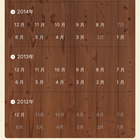
2014年
12 月
11 月
10 月
9 月
8 月
7月
6 月
5 月
4 月
3 月
2月
1 月
2013年
12 月
11 月
10 月
9 月
8 月
7 月
6 月
5 月
4 月
3 月
2 月
1 月
2012年
12 月
11月
10月
9月
8月
7月
6月
5月
4月
3月
2月
1月