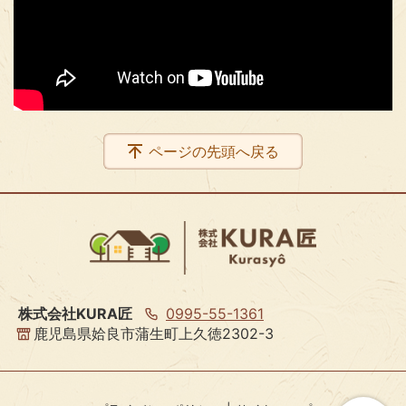
ページの先頭へ戻る
株式会社KURA匠
0995-55-1361
鹿児島県姶良市蒲生町上久徳2302-3