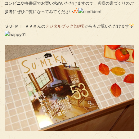
コンビニや各書店でお買い求めいただけますので、
皆様の家づくりのご
参考に
ぜひご覧になってみてください
ＳＵ･ＭＩ･ＫＡ
さんの
デジタルブック(無料)
からもご覧いただけます