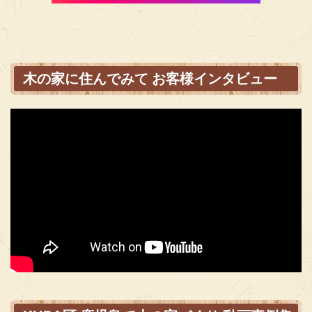
木の家に住んでみて お客様インタビュー