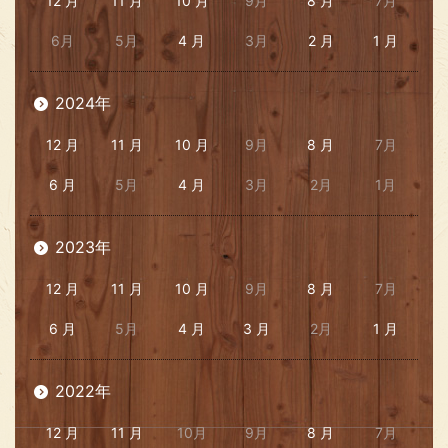
12 月
11 月
10 月
9月
8 月
7月
6月
5月
4 月
3月
2 月
1 月
2024年
12 月
11 月
10 月
9月
8 月
7月
6 月
5月
4 月
3月
2月
1月
2023年
12 月
11 月
10 月
9月
8 月
7月
6 月
5月
4 月
3 月
2月
1 月
2022年
12 月
11 月
10月
9月
8 月
7月