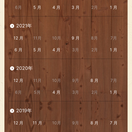
6月
5 月
4 月
3 月
2月
1 月
2021年
12 月
11月
10月
9 月
8月
7月
6 月
5 月
4 月
3月
2月
1 月
2020年
12 月
11月
10月
9月
8 月
7月
6月
5月
4 月
3月
2月
1 月
2019年
12 月
11 月
10月
9月
8 月
7 月