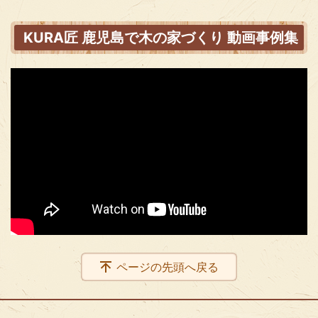
KURA匠 鹿児島で木の家づくり 動画事例集
ページの先頭へ戻る