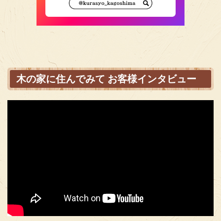
木の家に住んでみて お客様インタビュー