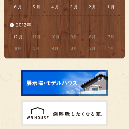
6 月
5 月
4 月
3 月
2 月
1 月
2012年
12 月
11月
10月
9月
8月
7月
6月
5月
4月
3月
2月
1月