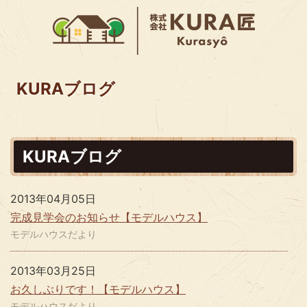
KURAブログ
KURAブログ
2013年04月05日
完成見学会のお知らせ【モデルハウス】
モデルハウスだより
2013年03月25日
お久しぶりです！【モデルハウス】
モデルハウスだより