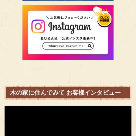
木の家に住んでみて お客様インタビュー