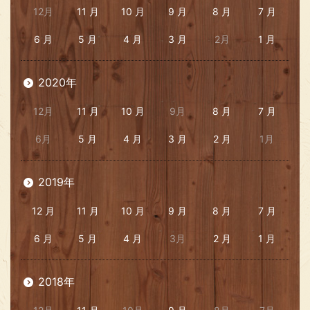
12月
11 月
10 月
9 月
8 月
7 月
6 月
5 月
4 月
3 月
2月
1 月
2020年
12月
11 月
10 月
9月
8 月
7 月
6月
5 月
4 月
3 月
2 月
1月
2019年
12 月
11 月
10 月
9 月
8 月
7 月
6 月
5 月
4 月
3月
2 月
1 月
2018年