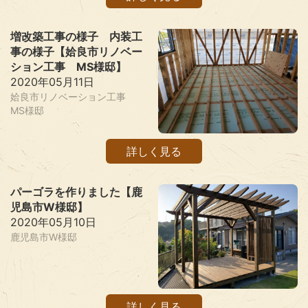
増改築工事の様子 内装工
事の様子【姶良市リノベー
ション工事 MS様邸】
2020年05月11日
姶良市リノベーション工事
MS様邸
詳しく見る
パーゴラを作りました【鹿
児島市W様邸】
2020年05月10日
鹿児島市W様邸
詳しく見る