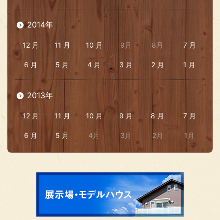
2014年
12 月
11 月
10 月
9月
8月
7 月
6 月
5 月
4 月
3 月
2 月
1 月
2013年
12 月
11 月
10 月
9 月
8 月
7 月
6 月
5 月
4月
3月
2月
1月