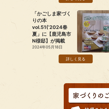
「かごしま家づく
りの本
vol.51(’2024春
夏」に【鹿児島市
N様邸】が掲載
2024年05月18日
詳しく見る