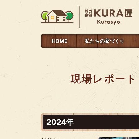
HOME
私たちの家づくり
現場レポート
2024年