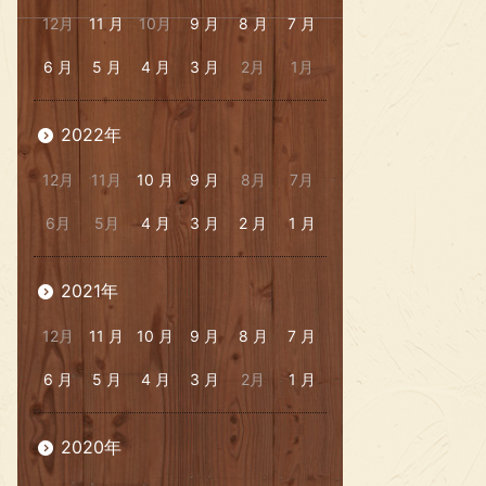
12月
11 月
10月
9 月
8 月
7 月
6 月
5 月
4 月
3 月
2月
1月
2022年
12月
11月
10 月
9 月
8月
7月
6月
5月
4 月
3 月
2 月
1 月
2021年
12月
11 月
10 月
9 月
8 月
7 月
6 月
5 月
4 月
3 月
2月
1 月
2020年