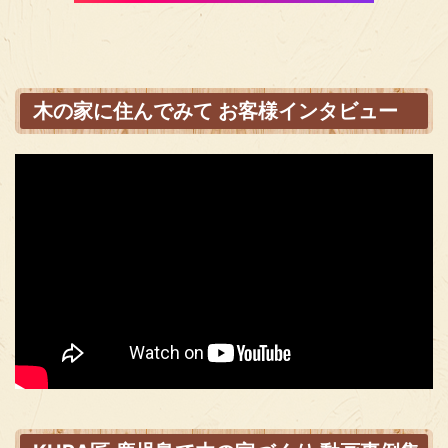
木の家に住んでみて お客様インタビュー