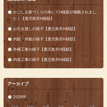
かごしま家づくりの本にてH様邸が掲載されまし
た！【鹿児島市H様邸】
お引き渡しの様子【鹿児島市H様邸】
内観・外観の様子【鹿児島市H様邸】
外構工事の様子【鹿児島市H様邸】
内装工事の様子【鹿児島市H様邸】
アーカイブ
2026年
12月
11月
10月
9月
8月
7月