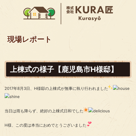
現場レポート
上棟式の様子【鹿児島市H様邸】
2017年8月3日、H様邸の上棟式が無事に執り行われました
当日は雨も降らず、絶好の上棟式日和でした
H様、この度は本当におめでとうございました