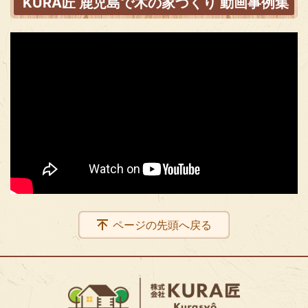
KURA匠 鹿児島で木の家づくり 動画事例集
ページの先頭へ戻る