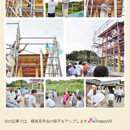
次の記事では、
構造見学会の様子をアップします