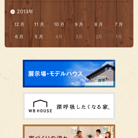
2013年
12 月
11 月
10 月
9 月
8 月
7 月
6 月
5 月
4月
3月
2月
1月