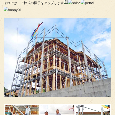
それでは、上棟式
の
様子をアップします