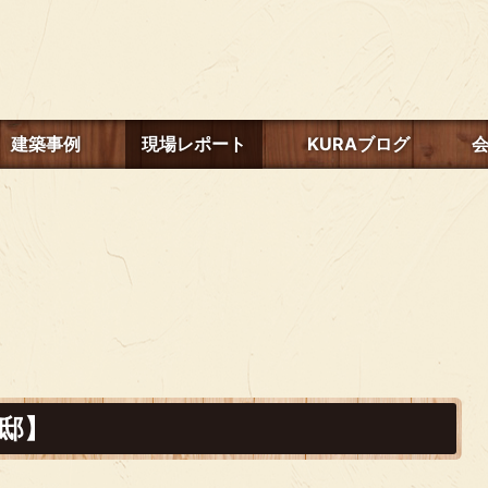
建築事例
現場レポート
KURAブログ
様邸】