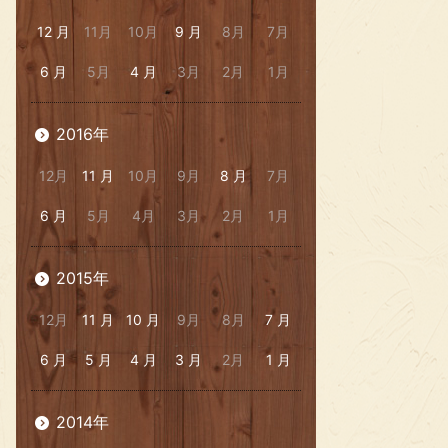
12 月
11月
10月
9 月
8月
7月
6 月
5月
4 月
3月
2月
1月
2016年
12月
11 月
10月
9月
8 月
7月
6 月
5月
4月
3月
2月
1月
2015年
12月
11 月
10 月
9月
8月
7 月
6 月
5 月
4 月
3 月
2月
1 月
2014年