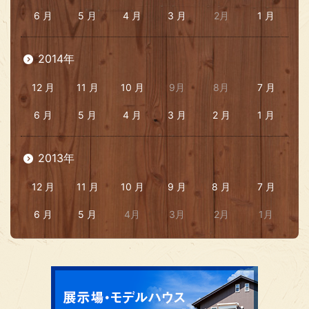
6 月
5 月
4 月
3 月
2月
1 月
2014年
12 月
11 月
10 月
9月
8月
7 月
6 月
5 月
4 月
3 月
2 月
1 月
2013年
12 月
11 月
10 月
9 月
8 月
7 月
6 月
5 月
4月
3月
2月
1月