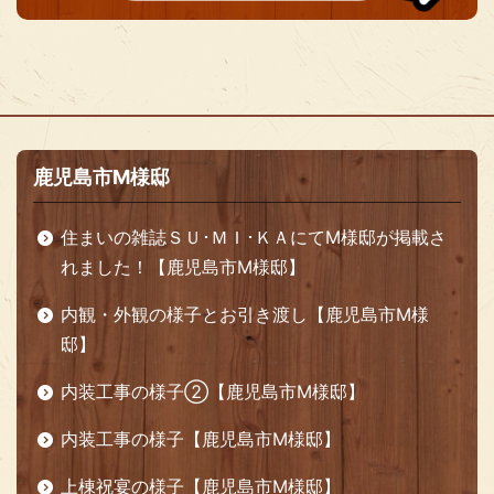
鹿児島市M様邸
住まいの雑誌ＳＵ･ＭＩ･ＫＡにてM様邸が掲載さ
れました！【鹿児島市M様邸】
内観・外観の様子とお引き渡し【鹿児島市M様
邸】
内装工事の様子②【鹿児島市M様邸】
内装工事の様子【鹿児島市M様邸】
上棟祝宴の様子【鹿児島市M様邸】