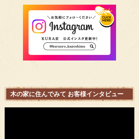
木の家に住んでみて お客様インタビュー