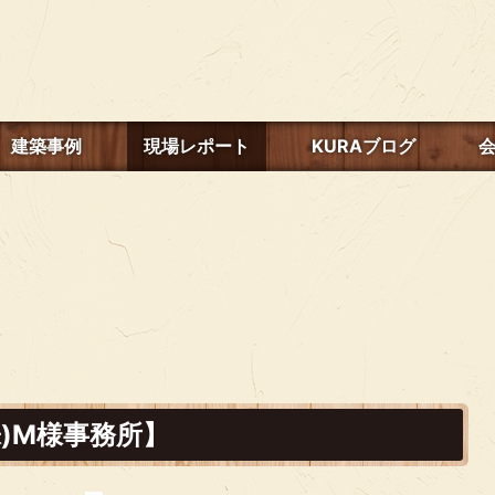
建築事例
現場レポート
KURAブログ
)M様事務所】