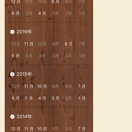
12 月
11月
10月
9 月
8月
7月
6 月
5月
4 月
3月
2月
1月
2016年
12月
11 月
10月
9月
8 月
7月
6 月
5月
4月
3月
2月
1月
2015年
12月
11 月
10 月
9月
8月
7 月
6 月
5 月
4 月
3 月
2月
1 月
2014年
12 月
11 月
10 月
9月
8月
7 月