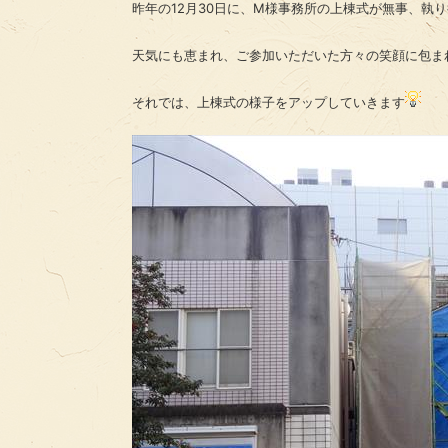
昨年の12月30日に、M様事務所の上棟式が無事、執
天気にも恵まれ、ご参加いただいた方々の笑顔に包ま
それでは、上棟式の様子をアップしていきます