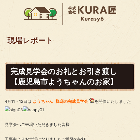
現場レポート
完成見学会のお礼とお引き渡し
【鹿児島市ようちゃんのお家】
4月11・12日は
ようちゃん
様邸の完成見学会
を開催いたしました
見学会へご来場いただきました皆様
工事中よりお世話になりました
ご近隣
の
皆様