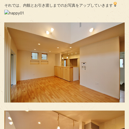
それでは、
内観とお引き渡しまでのお写真を
アップしていきます