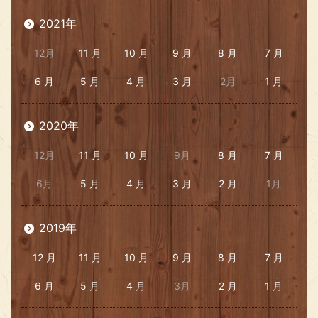
2021年
12月
11 月
10 月
9 月
8 月
7 月
6 月
5 月
4 月
3 月
2月
1 月
2020年
12月
11 月
10 月
9月
8 月
7 月
6月
5 月
4 月
3 月
2 月
1月
2019年
12 月
11 月
10 月
9 月
8 月
7 月
6 月
5 月
4 月
3月
2 月
1 月