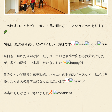
この時期のことわざに「春に３日の晴れなし」というものがあります
“春は天気の移り変わりが早い”という意味です
当日も、晴れたり雨が降ったりコロコロと表情の変わるお天気でした
が
、多くの皆様にご来場いただきました
住みやすい間取りと家事動線、たっぷりの収納スペースなど、見どころ
盛りだくさんの見学会になったと思います
本当にありがとうございました