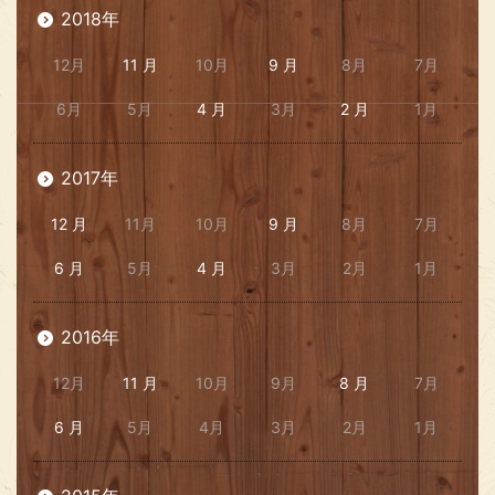
2018年
12月
11 月
10月
9 月
8月
7月
6月
5月
4 月
3月
2 月
1月
2017年
12 月
11月
10月
9 月
8月
7月
6 月
5月
4 月
3月
2月
1月
2016年
12月
11 月
10月
9月
8 月
7月
6 月
5月
4月
3月
2月
1月