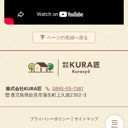
ページの先頭へ戻る
株式会社KURA匠
0995-55-1361
鹿児島県姶良市蒲生町上久徳2302-3
プライバシーポリシー
サイトマップ