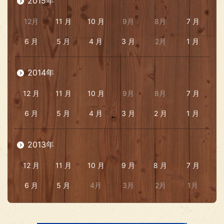
2015年
12月
11 月
10 月
9月
8月
7 月
6 月
5 月
4 月
3 月
2月
1 月
2014年
12 月
11 月
10 月
9月
8月
7 月
6 月
5 月
4 月
3 月
2 月
1 月
2013年
12 月
11 月
10 月
9 月
8 月
7 月
6 月
5 月
4月
3月
2月
1月