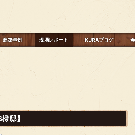
建築事例
現場レポート
KURAブログ
S様邸】