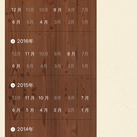
12 月
11月
10月
9 月
8月
7月
6 月
5月
4 月
3月
2月
1月
2016年
12月
11 月
10月
9月
8 月
7月
6 月
5月
4月
3月
2月
1月
2015年
12月
11 月
10 月
9月
8月
7 月
6 月
5 月
4 月
3 月
2月
1 月
2014年