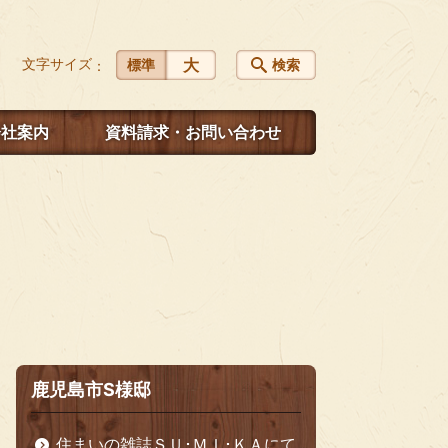
文字サイズ
大
標準
検索
会社案内
資料請求・お問い合わせ
鹿児島市S様邸
住まいの雑誌ＳＵ･ＭＩ･ＫＡにて