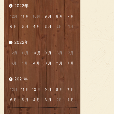
2023年
12月
11 月
10月
9 月
8 月
7 月
6 月
5 月
4 月
3 月
2月
1月
2022年
12月
11月
10 月
9 月
8月
7月
6月
5月
4 月
3 月
2 月
1 月
2021年
12月
11 月
10 月
9 月
8 月
7 月
6 月
5 月
4 月
3 月
2月
1 月