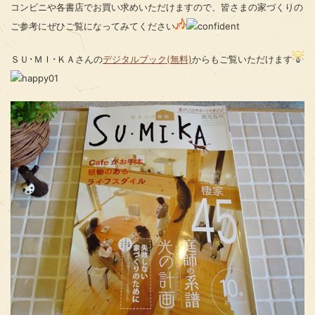
コンビニや各書店でお買い求めいただけますので、皆さま
の家づくりの
ご参考に
ぜひご覧になってみてください
ＳＵ･ＭＩ･ＫＡ
さんの
デジタルブック(無料)
からもご覧いただけます