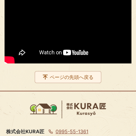
ページの先頭へ戻る
株式会社KURA匠
0995-55-1361