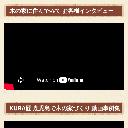
木の家に住んでみて お客様インタビュー
KURA匠 鹿児島で木の家づくり 動画事例集