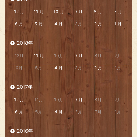
12 月
11 月
10 月
9 月
8 月
7 月
6 月
5 月
4 月
3月
2 月
1 月
2018年
12月
11 月
10月
9 月
8月
7月
6月
5月
4 月
3月
2 月
1月
2017年
12 月
11月
10月
9 月
8月
7月
6 月
5月
4 月
3月
2月
1月
2016年