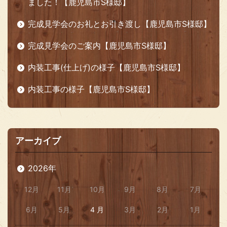
ました！【鹿児島市S様邸】
完成見学会のお礼とお引き渡し【鹿児島市S様邸】
完成見学会のご案内【鹿児島市S様邸】
内装工事(仕上げ)の様子【鹿児島市S様邸】
内装工事の様子【鹿児島市S様邸】
アーカイブ
2026年
12月
11月
10月
9月
8月
7月
6月
5月
4 月
3月
2月
1月