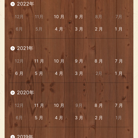
2022年
12月
11月
10 月
9 月
8月
7月
6月
5月
4 月
3 月
2 月
1 月
2021年
12月
11 月
10 月
9 月
8 月
7 月
6 月
5 月
4 月
3 月
2月
1 月
2020年
12月
11 月
10 月
9月
8 月
7 月
6月
5 月
4 月
3 月
2 月
1月
2019年