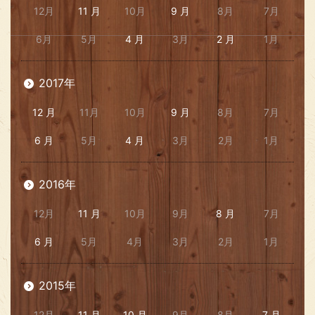
12月
11 月
10月
9 月
8月
7月
6月
5月
4 月
3月
2 月
1月
2017年
12 月
11月
10月
9 月
8月
7月
6 月
5月
4 月
3月
2月
1月
2016年
12月
11 月
10月
9月
8 月
7月
6 月
5月
4月
3月
2月
1月
2015年
12月
11 月
10 月
9月
8月
7 月