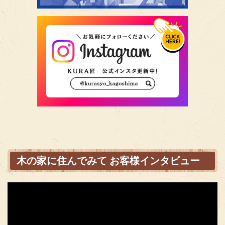
木の家に住んでみて お客様インタビュー