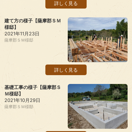
詳しく見る
建て方の様子【薩摩郡ＳＭ
様邸】
2021年11月23日
薩摩郡ＳＭ様邸
詳しく見る
基礎工事の様子【薩摩郡Ｓ
Ｍ様邸】
2021年10月29日
薩摩郡ＳＭ様邸