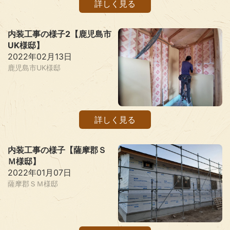
詳しく見る
内装工事の様子2【鹿児島市
UK様邸】
2022年02月13日
鹿児島市UK様邸
詳しく見る
内装工事の様子【薩摩郡Ｓ
Ｍ様邸】
2022年01月07日
薩摩郡ＳＭ様邸