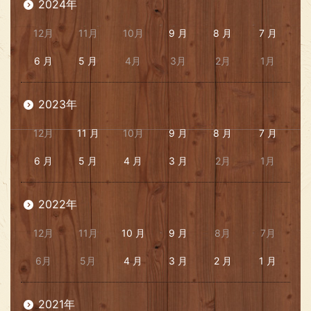
2024年
12月
11月
10月
9 月
8 月
7 月
6 月
5 月
4月
3月
2月
1月
2023年
12月
11 月
10月
9 月
8 月
7 月
6 月
5 月
4 月
3 月
2月
1月
2022年
12月
11月
10 月
9 月
8月
7月
6月
5月
4 月
3 月
2 月
1 月
2021年