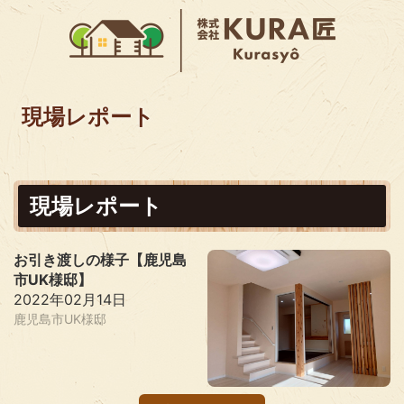
現場レポート
現場レポート
お引き渡しの様子【鹿児島
市UK様邸】
2022年02月14日
鹿児島市UK様邸