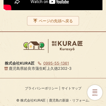
ページの先頭へ戻る
株式会社KURA匠
0995-55-1361
鹿児島県姶良市蒲生町上久徳2302-3
プライバシーポリシー
サイトマップ
© 株式会社KURA匠｜鹿児島の新築・リフォーム.