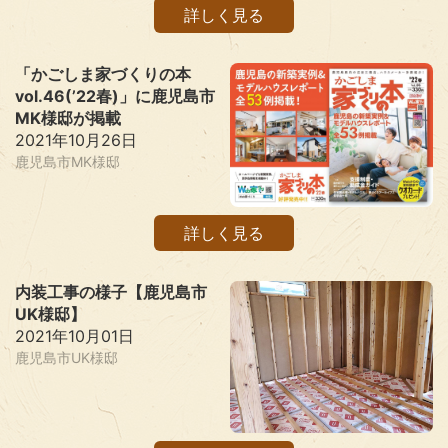
詳しく見る
「かごしま家づくりの本
vol.46(’22春)」に鹿児島市
MK様邸が掲載
2021年10月26日
鹿児島市MK様邸
詳しく見る
内装工事の様子【鹿児島市
UK様邸】
2021年10月01日
鹿児島市UK様邸